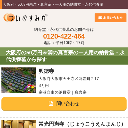
大阪府・50万円未満・真言宗・一人用の納骨堂・永代供養墓
納骨堂・永代供養墓のお問合せは
0120-422-464
電話：平日10時～17時
大阪府の50万円未満の真言宗の一人用の納骨堂・永
代供養墓から探す
興徳寺
大阪府大阪市天王寺区餌差町2-17
8万円
宗派自由の納骨堂｜真言宗
問い合わせ
常光円満寺（じょうこうえんまんじ）