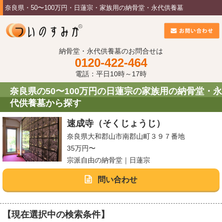
奈良県・50〜100万円・日蓮宗・家族用の納骨堂・永代供養墓
納骨堂・永代供養墓のお問合せは
0120-422-464
電話：平日10時～17時
奈良県の50〜100万円の日蓮宗の家族用の納骨堂・永
代供養墓から探す
速成寺（そくじょうじ）
奈良県大和郡山市南郡山町３９７番地
35万円〜
宗派自由の納骨堂｜日蓮宗
問い合わせ
【現在選択中の検索条件】