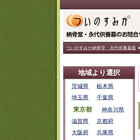
ついのすみか納骨堂・永代供養墓版
地域より選択
茨城県
栃木県
埼玉県
千葉県
東京都
神奈川県
滋賀県
京都府
大阪府
兵庫県