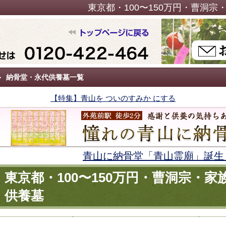
東京都・100〜150万円・曹洞
納骨堂・永代供養墓一覧
【特集】青山を ついのすみか にする
青山に納骨堂「青山霊廟」誕生
東京都・100〜150万円・曹洞宗・
供養墓