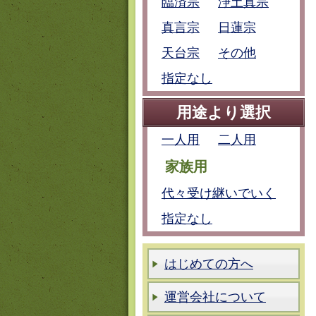
臨済宗
浄土真宗
真言宗
日蓮宗
天台宗
その他
指定なし
用途より選択
一人用
二人用
家族用
代々受け継いでいく
指定なし
はじめての方へ
運営会社について