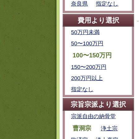
奈良県
指定なし
費用より選択
50万円未満
50〜100万円
100〜150万円
150〜200万円
200万円以上
指定なし
宗旨宗派より選択
宗派自由の納骨堂
曹洞宗
浄土宗