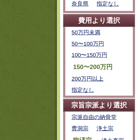
奈良県
指定なし
費用より選択
50万円未満
50〜100万円
100〜150万円
150〜200万円
200万円以上
指定なし
宗旨宗派より選択
宗派自由の納骨堂
曹洞宗
浄土宗