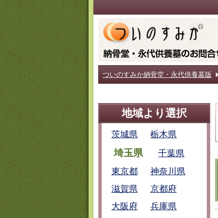
ついのすみか納骨堂・永代供養墓版
地域より選択
茨城県
栃木県
埼玉県
千葉県
東京都
神奈川県
滋賀県
京都府
大阪府
兵庫県