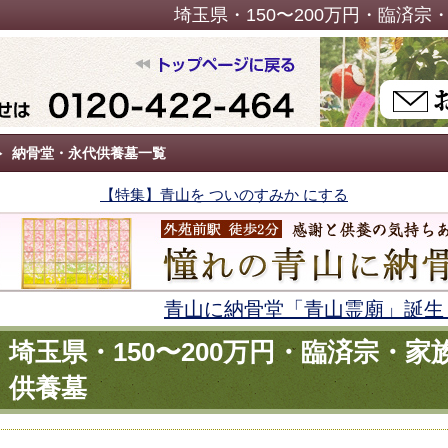
埼玉県・150〜200万円・臨済
納骨堂・永代供養墓一覧
【特集】青山を ついのすみか にする
青山に納骨堂「青山霊廟」誕生
埼玉県・150〜200万円・臨済宗・
供養墓