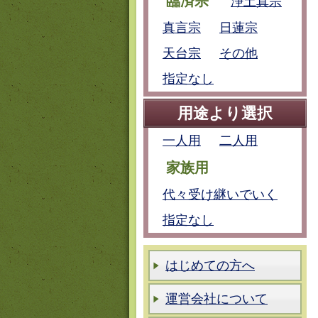
臨済宗
浄土真宗
真言宗
日蓮宗
天台宗
その他
指定なし
用途より選択
一人用
二人用
家族用
代々受け継いでいく
指定なし
はじめての方へ
運営会社について