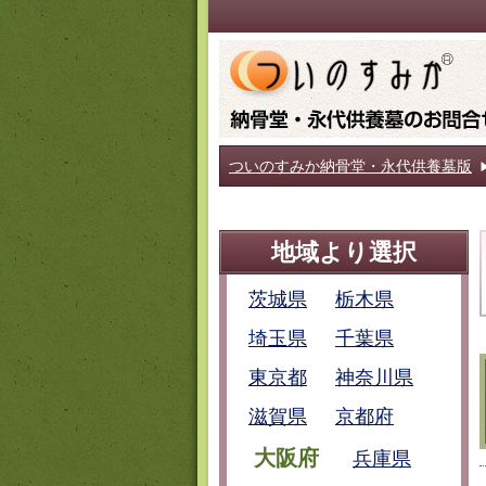
ついのすみか納骨堂・永代供養墓版
地域より選択
茨城県
栃木県
埼玉県
千葉県
東京都
神奈川県
滋賀県
京都府
大阪府
兵庫県