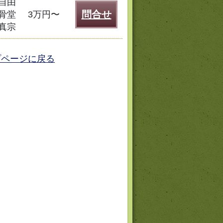
自由
問合せ
骨堂
3万円〜
真宗
プページに戻る