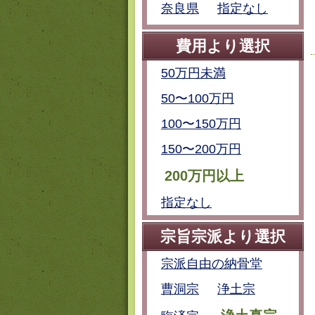
奈良県
指定なし
費用より選択
50万円未満
50〜100万円
100〜150万円
150〜200万円
200万円以上
指定なし
宗旨宗派より選択
宗派自由の納骨堂
曹洞宗
浄土宗