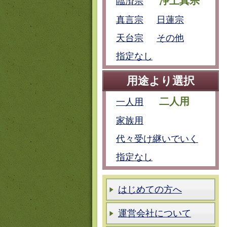
浄土真宗
臨済宗
真言宗
日蓮宗
天台宗
その他
指定なし
用途より選択
二人用
一人用
家族用
代々受け継いでいく
指定なし
はじめての方へ
運営会社について