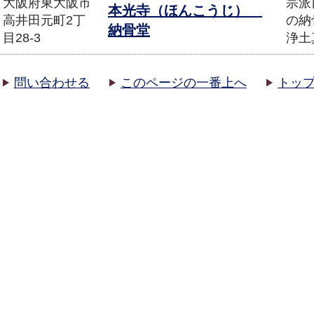
大阪府東大阪市
宗派
本光寺（ほんこうじ）
高井田元町2丁
の納
納骨堂
目28-3
浄土
問い合わせる
このページの一番上へ
トッ