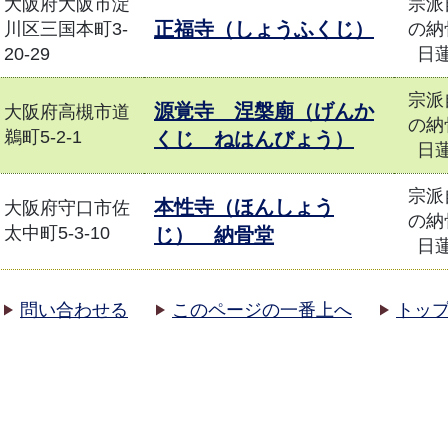
大阪府大阪市淀
宗派
正福寺（しょうふくじ）
川区三国本町3-
の納
20-29
日
宗派
源覚寺 涅槃廟（げんか
大阪府高槻市道
の納
鵜町5-2-1
くじ ねはんびょう）
日
宗派
本性寺（ほんしょう
大阪府守口市佐
の納
太中町5-3-10
じ） 納骨堂
日
問い合わせる
このページの一番上へ
トッ