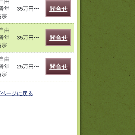
自由
問合せ
骨堂
35万円〜
蓮宗
自由
問合せ
骨堂
35万円〜
蓮宗
自由
問合せ
骨堂
25万円〜
蓮宗
プページに戻る