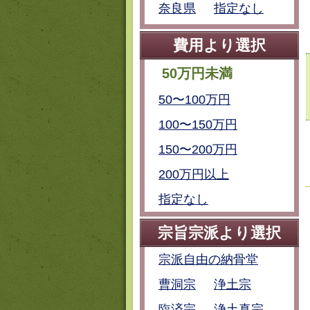
奈良県
指定なし
費用より選択
50万円未満
50〜100万円
100〜150万円
150〜200万円
200万円以上
指定なし
宗旨宗派より選択
宗派自由の納骨堂
曹洞宗
浄土宗
臨済宗
浄土真宗