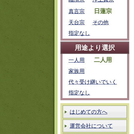
日蓮宗
真言宗
天台宗
その他
指定なし
用途より選択
二人用
一人用
家族用
代々受け継いでいく
指定なし
はじめての方へ
運営会社について