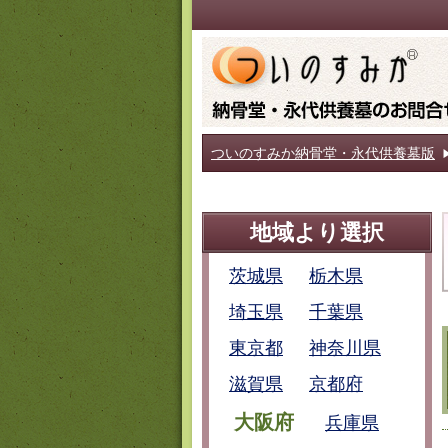
ついのすみか納骨堂・永代供養墓版
地域より選択
茨城県
栃木県
埼玉県
千葉県
東京都
神奈川県
滋賀県
京都府
大阪府
兵庫県