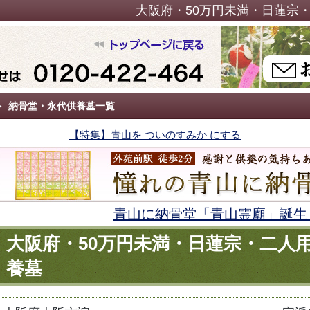
大阪府・50万円未満・日蓮宗
納骨堂・永代供養墓一覧
【特集】青山を ついのすみか にする
青山に納骨堂「青山霊廟」誕生
大阪府・50万円未満・日蓮宗・二人
養墓