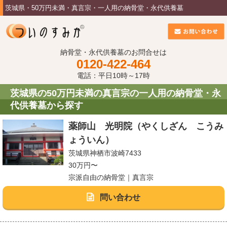
茨城県・50万円未満・真言宗・一人用の納骨堂・永代供養墓
納骨堂・永代供養墓のお問合せは
0120-422-464
電話：平日10時～17時
茨城県の50万円未満の真言宗の一人用の納骨堂・永
代供養墓から探す
薬師山 光明院（やくしざん こうみ
ょういん）
茨城県神栖市波崎7433
30万円〜
宗派自由の納骨堂｜真言宗
問い合わせ