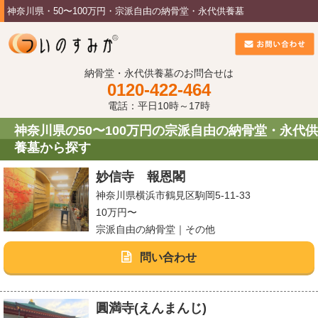
神奈川県・50〜100万円・宗派自由の納骨堂・永代供養墓
納骨堂・永代供養墓のお問合せは
0120-422-464
電話：平日10時～17時
神奈川県の50〜100万円の宗派自由の納骨堂・永代供
養墓から探す
妙信寺 報恩閣
神奈川県横浜市鶴見区駒岡5-11-33
10万円〜
宗派自由の納骨堂｜その他
問い合わせ
圓満寺(えんまんじ)