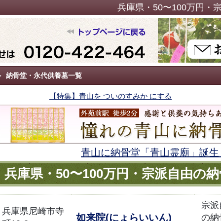
兵庫県・50〜100万円
納骨堂・永代供養墓一覧
【特集】青山を ついのすみか にする
青山に納骨堂「青山霊廟」誕生
兵庫県・50〜100万円・宗派自由の
宗派
兵庫県尼崎市寺
如来院(にょらいいん)
の納