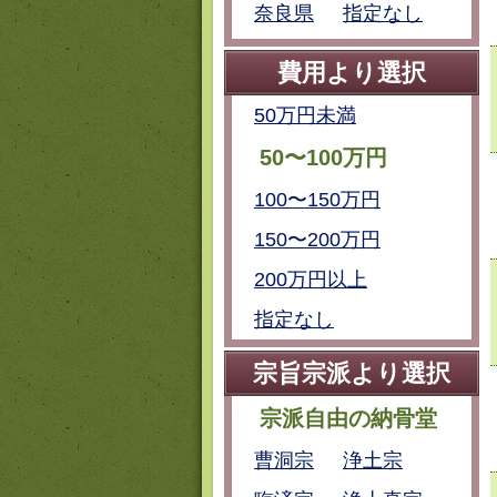
奈良県
指定なし
費用より選択
50万円未満
50〜100万円
100〜150万円
150〜200万円
200万円以上
指定なし
宗旨宗派より選択
宗派自由の納骨堂
曹洞宗
浄土宗