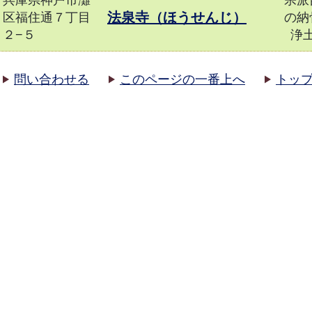
兵庫県神戸市灘
宗派
法泉寺（ほうせんじ）
区福住通７丁目
の納
２−５
浄
問い合わせる
このページの一番上へ
トッ