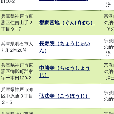
町10-2
浄
兵庫県神戸市東
宗派
郡家墓地（ぐんげぼち）
灘区住吉山手２
の納
丁目９−７
そ
宗派
長寿院（ちょうじゅい
兵庫県明石市人
の納
丸町2番26号
ん）
浄
兵庫県神戸市東
宗派
中勝寺（ちゅうしょう
灘区御影町郡家
の納
じ）
字千本田129-2
浄
兵庫県神戸市灘
宗派
弘法寺（こうぼうじ）
区中原通３丁目
の納
２−５