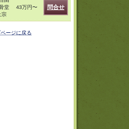
自由
問合せ
骨堂
43万円〜
土宗
プページに戻る