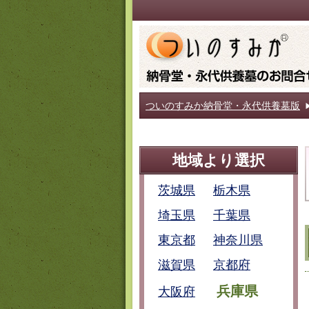
ついのすみか納骨堂・永代供養墓版
地域より選択
茨城県
栃木県
埼玉県
千葉県
東京都
神奈川県
滋賀県
京都府
兵庫県
大阪府