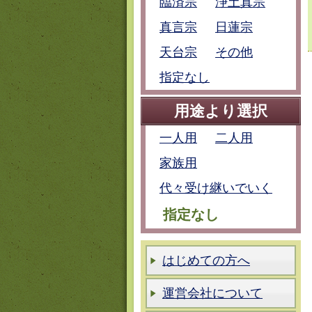
臨済宗
浄土真宗
真言宗
日蓮宗
天台宗
その他
指定なし
用途より選択
一人用
二人用
家族用
代々受け継いでいく
指定なし
はじめての方へ
運営会社について