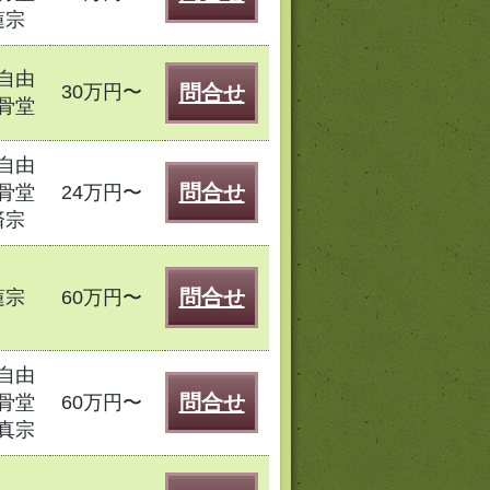
蓮宗
自由
30万円〜
問合せ
骨堂
自由
問合せ
骨堂
24万円〜
済宗
問合せ
蓮宗
60万円〜
自由
問合せ
骨堂
60万円〜
真宗