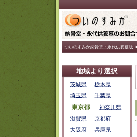
ついのすみか納骨堂・永代供養墓版
地域より選択
茨城県
栃木県
埼玉県
千葉県
東京都
神奈川県
滋賀県
京都府
大阪府
兵庫県