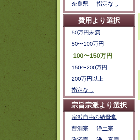
奈良県
指定なし
費用より選択
50万円未満
50〜100万円
100〜150万円
150〜200万円
200万円以上
指定なし
宗旨宗派より選択
宗派自由の納骨堂
曹洞宗
浄土宗
臨済宗
浄土真宗