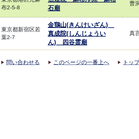
曹
布2-5-8
石廟
金鶏山(きんけいざん)
東京都新宿区若
真成院(しんじょうい
真
葉2-7
ん) 四谷霊廟
問い合わせる
このページの一番上へ
トッ