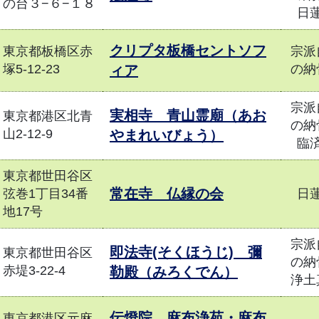
の台３−６−１８
日
クリプタ板橋セントソフ
東京都板橋区赤
宗派
塚5-12-23
の納
ィア
宗派
実相寺 青山霊廟（あお
東京都港区北青
の納
山2-12-9
やまれいびょう）
臨
東京都世田谷区
常在寺 仏縁の会
弦巻1丁目34番
日
地17号
宗派
即法寺(そくほうじ) 彌
東京都世田谷区
の納
赤堤3-22-4
勒殿（みろくでん）
浄土
伝燈院 麻布浄苑・麻布
東京都港区元麻