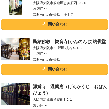
大阪府大阪市浪速区恵美須西1-6-15
28万円〜
宗派自由の納骨堂｜浄土宗
問い合わせ
民衆佛教 観音寺(かんのんじ)納骨堂
大阪府大阪市 生野区 桃谷 5-1-6
13万円〜
宗派自由の納骨堂
問い合わせ
源覚寺 涅槃廟（げんかくじ ねはん
びょう）
大阪府高槻市道鵜町5-2-1
35万円〜