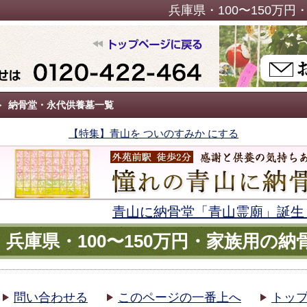
兵庫県・100〜150万
納骨堂・永代供養墓一覧
【特集】青山を ついのすみか にする
青山に納骨堂「青山霊廟」誕生
兵庫県・100〜150万円・家族用の
問い合わせる
このページの一番上へ
トッ