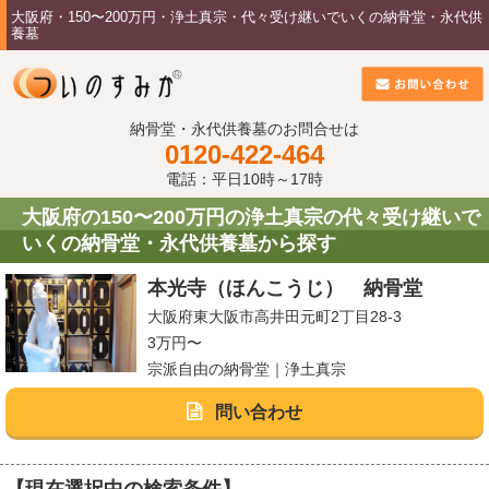
大阪府・150〜200万円・浄土真宗・代々受け継いでいくの納骨堂・永代供
養墓
納骨堂・永代供養墓のお問合せは
0120-422-464
電話：平日10時～17時
大阪府の150〜200万円の浄土真宗の代々受け継いで
いくの納骨堂・永代供養墓から探す
本光寺（ほんこうじ） 納骨堂
大阪府東大阪市高井田元町2丁目28-3
3万円〜
宗派自由の納骨堂｜浄土真宗
問い合わせ