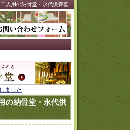
・二人用の納骨堂・永代供養墓
しました
人用の納骨堂・永代供