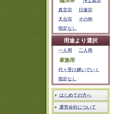
臨済宗
浄土真宗
真言宗
日蓮宗
天台宗
その他
指定なし
用途より選択
一人用
二人用
家族用
代々受け継いでいく
指定なし
はじめての方へ
運営会社について