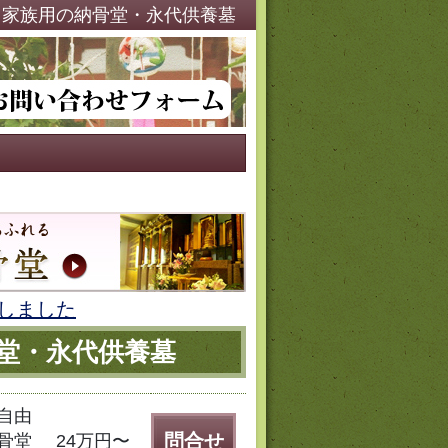
・家族用の納骨堂・永代供養墓
しました
骨堂・永代供養墓
自由
問合せ
骨堂
24万円〜