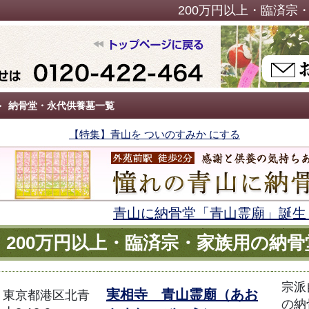
200万円以上・臨済宗
納骨堂・永代供養墓一覧
【特集】青山を ついのすみか にする
青山に納骨堂「青山霊廟」誕生
200万円以上・臨済宗・家族用の納
宗派
実相寺 青山霊廟（あお
東京都港区北青
の納