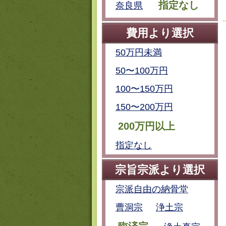
指定なし
奈良県
費用より選択
50万円未満
50〜100万円
100〜150万円
150〜200万円
200万円以上
指定なし
宗旨宗派より選択
宗派自由の納骨堂
曹洞宗
浄土宗