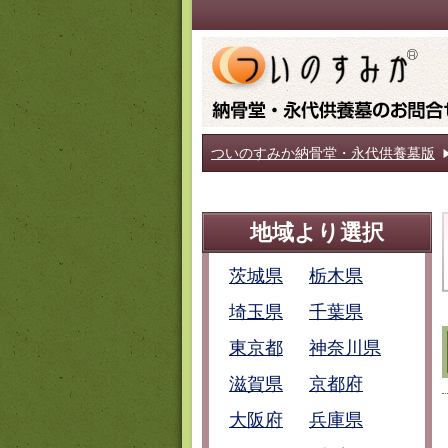
ついのすみか納骨堂・永代供養墓版
地域より選択
茨城県
栃木県
埼玉県
千葉県
東京都
神奈川県
滋賀県
京都府
大阪府
兵庫県