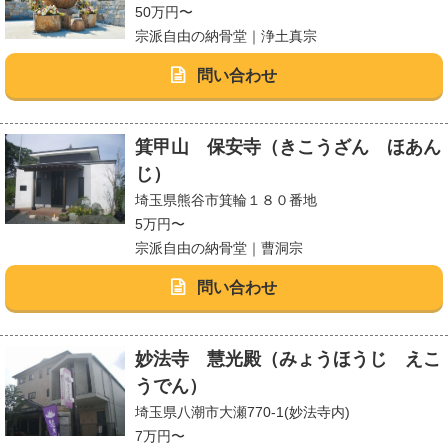
50万円〜
宗派自由の納骨堂｜浄土真宗
問い合わせ
箕甲山 保安寺（きこうざん ほあん
じ）
埼玉県熊谷市箕輪１８０番地
5万円〜
宗派自由の納骨堂｜曹洞宗
問い合わせ
妙法寺 慧光殿（みょうほうじ えこ
うでん）
埼玉県八潮市大瀬770-1(妙法寺内)
7万円〜