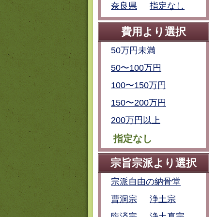
奈良県
指定なし
費用より選択
50万円未満
50〜100万円
100〜150万円
150〜200万円
200万円以上
指定なし
宗旨宗派より選択
宗派自由の納骨堂
曹洞宗
浄土宗
臨済宗
浄土真宗