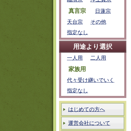
真言宗
日蓮宗
天台宗
その他
指定なし
用途より選択
一人用
二人用
家族用
代々受け継いでいく
指定なし
はじめての方へ
運営会社について