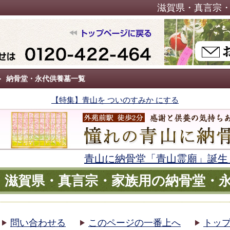
滋賀県・真言宗
納骨堂・永代供養墓一覧
【特集】青山を ついのすみか にする
青山に納骨堂「青山霊廟」誕生
滋賀県・真言宗・家族用の納骨堂・
問い合わせる
このページの一番上へ
トッ