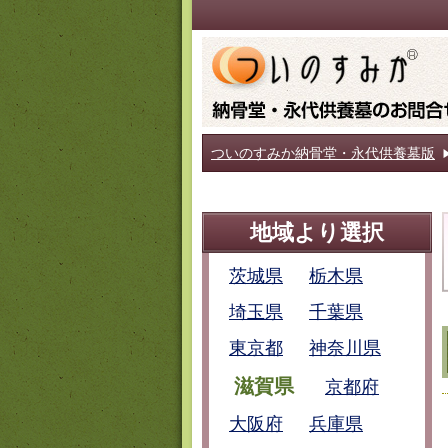
ついのすみか納骨堂・永代供養墓版
地域より選択
茨城県
栃木県
埼玉県
千葉県
東京都
神奈川県
滋賀県
京都府
大阪府
兵庫県