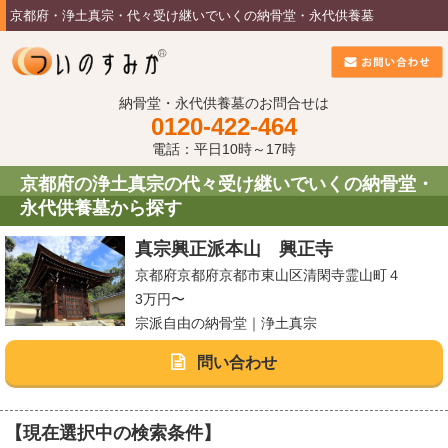
京都府・浄土真宗・代々受け継いでいくの納骨堂・永代供養墓
納骨堂・永代供養墓のお問合せは
0120-422-464
電話：平日10時～17時
京都府の浄土真宗の代々受け継いでいくの納骨堂・
永代供養墓から探す
真宗興正派本山 興正寺
京都府京都府京都市東山区清閑寺霊山町４
3万円〜
宗派自由の納骨堂｜浄土真宗
問い合わせ
【現在選択中の検索条件】