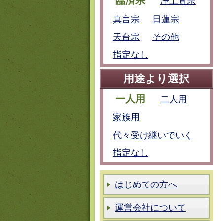
臨済宗
浄土真宗
真言宗
日蓮宗
天台宗
その他
指定なし
用途より選択
一人用
二人用
家族用
代々受け継いでいく
指定なし
はじめての方へ
運営会社について