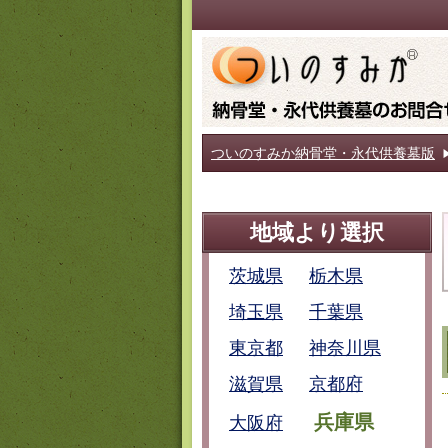
ついのすみか納骨堂・永代供養墓版
地域より選択
茨城県
栃木県
埼玉県
千葉県
東京都
神奈川県
滋賀県
京都府
兵庫県
大阪府