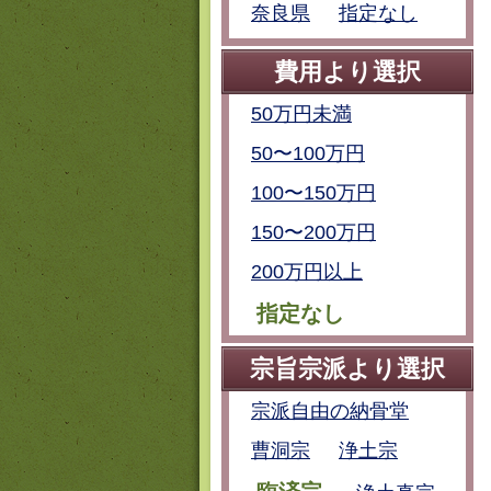
奈良県
指定なし
費用より選択
50万円未満
50〜100万円
100〜150万円
150〜200万円
200万円以上
指定なし
宗旨宗派より選択
宗派自由の納骨堂
曹洞宗
浄土宗