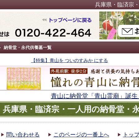
兵庫県・臨済宗
納骨堂・永代供養墓一覧
【特集】青山を ついのすみか にする
青山に納骨堂「青山霊廟」誕生
兵庫県・臨済宗・一人用の納骨堂・
問い合わせる
このページの一番上へ
トッ