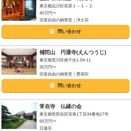
東京都品川区荏原１－１－２
40万円〜
宗派自由の納骨堂｜浄土宗
問い合わせ
補陀山 円通寺(えんつうじ)
東京都荒川区南千住1-59-11
35万円〜
宗派自由の納骨堂｜曹洞宗
問い合わせ
常在寺 仏縁の会
東京都世田谷区弦巻1丁目34番地17号
60万円〜
日蓮宗