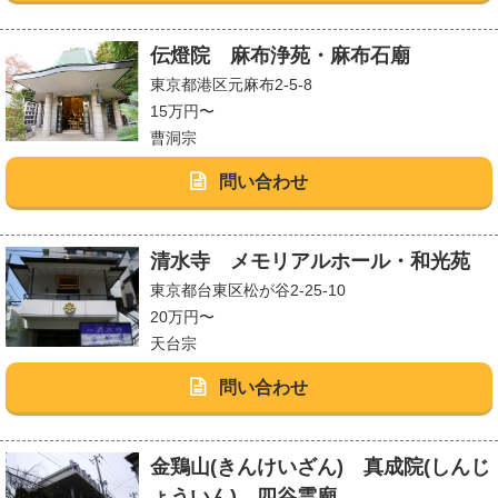
伝燈院 麻布浄苑・麻布石廟
東京都港区元麻布2-5-8
15万円〜
曹洞宗
問い合わせ
清水寺 メモリアルホール・和光苑
東京都台東区松が谷2-25-10
20万円〜
天台宗
問い合わせ
金鶏山(きんけいざん) 真成院(しんじ
ょういん) 四谷霊廟