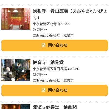
実相寺 青山霊廟（あおやまれいびょ
う）
東京都港区北青山2-12-9
24万円〜
宗派自由の納骨堂｜臨済宗
問い合わせ
観音寺 納骨堂
東京都新宿区高田馬場3-37-26
39万円〜
宗派自由の納骨堂｜真言宗
問い合わせ
霊源寺納骨堂 博眞閣