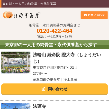
東京都・一人用の納骨堂・永代供養墓
納骨堂・永代供養墓のお問合せは
0120-422-464
電話：平日10時～17時
東京都の一人用の納骨堂・永代供養墓から探す
法輪山 続命院 證大寺（しょうだい
じ）
東京都江戸川区春江町4-23-1
27万円〜
宗派自由の納骨堂｜浄土真宗
問い合わせ
法蓮寺