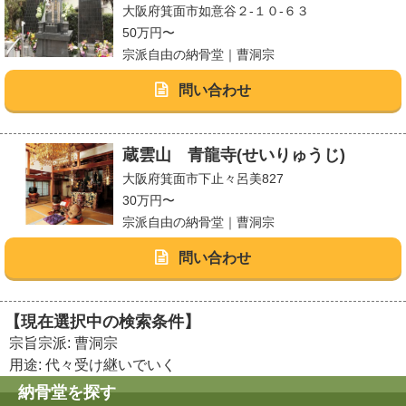
大阪府箕面市如意谷２-１０-６３
50万円〜
宗派自由の納骨堂｜曹洞宗
問い合わせ
蔵雲山 青龍寺(せいりゅうじ)
大阪府箕面市下止々呂美827
30万円〜
宗派自由の納骨堂｜曹洞宗
問い合わせ
【現在選択中の検索条件】
宗旨宗派: 曹洞宗
用途: 代々受け継いでいく
納骨堂を探す