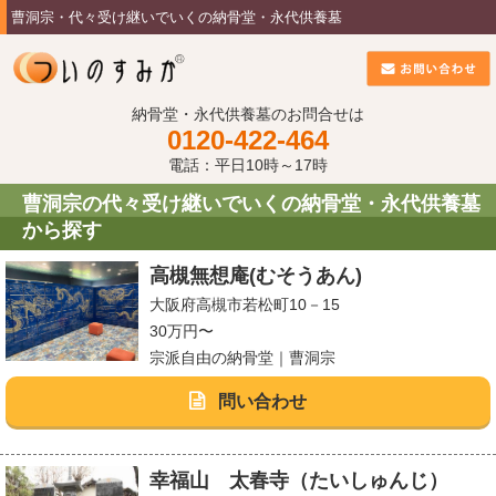
曹洞宗・代々受け継いでいくの納骨堂・永代供養墓
納骨堂・永代供養墓のお問合せは
0120-422-464
電話：平日10時～17時
曹洞宗の代々受け継いでいくの納骨堂・永代供養墓
から探す
高槻無想庵(むそうあん)
大阪府高槻市若松町10－15
30万円〜
宗派自由の納骨堂｜曹洞宗
問い合わせ
幸福山 太春寺（たいしゅんじ）