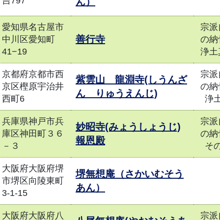
吉797
ん）
愛知県名古屋市
宗派
善行寺
中川区愛知町
の納
41−19
浄土
京都府京都市西
宗派
紫雲山 龍淵寺(しうんざ
京区樫原宇治井
の納
ん りゅうえんじ)
西町6
浄
兵庫県神戸市兵
宗派
妙昭寺(みょうしょうじ)
庫区神田町３６
の納
報恩殿
－３
そ
大阪府大阪府堺
堺無想庵（さかいむそう
市堺区向陵東町
あん）
3-1-15
大阪府大阪府八
宗派