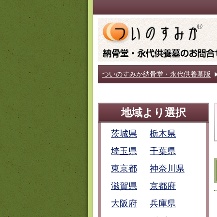
ついのすみか納骨堂・永代供養墓版
地域より選択
茨城県
栃木県
埼玉県
千葉県
東京都
神奈川県
滋賀県
京都府
大阪府
兵庫県