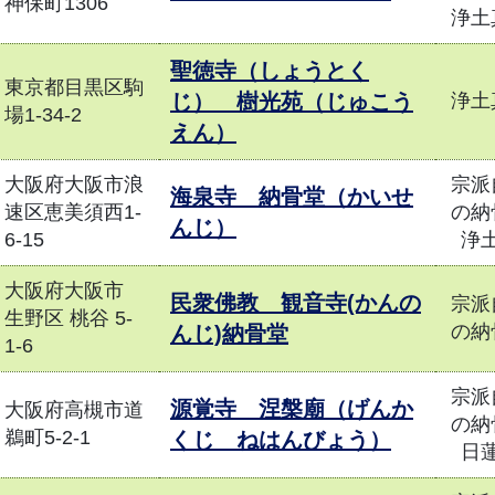
神保町1306
浄土
聖徳寺（しょうとく
東京都目黒区駒
じ） 樹光苑（じゅこう
浄土
場1-34-2
えん）
大阪府大阪市浪
宗派
海泉寺 納骨堂（かいせ
速区恵美須西1-
の納
んじ）
6-15
浄
大阪府大阪市
民衆佛教 観音寺(かんの
宗派
生野区 桃谷 5-
の納
んじ)納骨堂
1-6
宗派
源覚寺 涅槃廟（げんか
大阪府高槻市道
の納
鵜町5-2-1
くじ ねはんびょう）
日