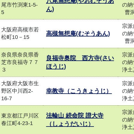
八尾無想庵(やおむそうあ
尾市竹渕東1-5-
の納
ん)
5
曹
宗派
大阪府高槻市若
高槻無想庵(むそうあん)
の納
松町10－15
曹
奈良県奈良県香
宗派
良福寺奥院 西方寺(さい
芝市良福寺７７
の納
ほうじ)
３
浄土
大阪府大阪市生
宗派
幸教寺（こうきょうじ）
野区中川西2-
の納
16-7
浄土
宗派
法輪山 続命院 證大寺
東京都江戸川区
の納
春江町4-23-1
（しょうだいじ）
浄土