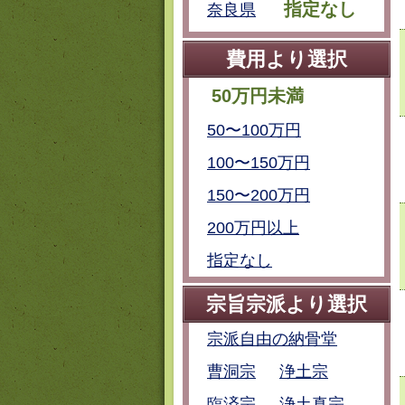
指定なし
奈良県
費用より選択
50万円未満
50〜100万円
100〜150万円
150〜200万円
200万円以上
指定なし
宗旨宗派より選択
宗派自由の納骨堂
曹洞宗
浄土宗
臨済宗
浄土真宗