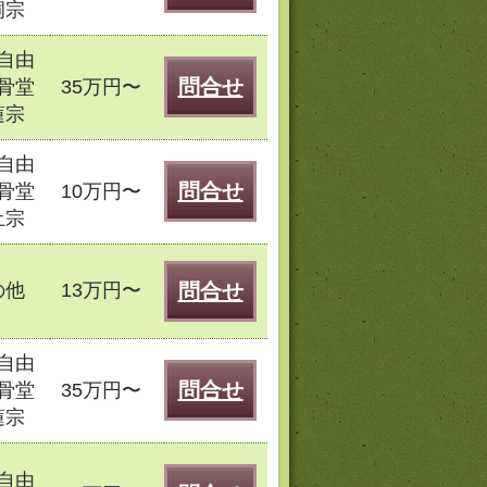
洞宗
自由
問合せ
骨堂
35万円〜
蓮宗
自由
問合せ
骨堂
10万円〜
土宗
の他
13万円〜
問合せ
自由
問合せ
骨堂
35万円〜
蓮宗
自由