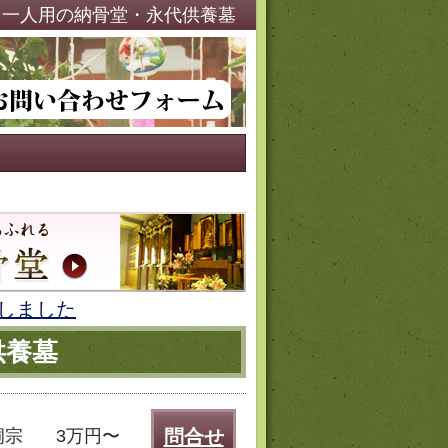
・一人用の納骨堂・永代供養墓
しました
供養墓
洞宗
3万円〜
問合せ