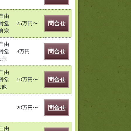
自由
問合せ
骨堂
25万円〜
真宗
自由
問合せ
骨堂
3万円
土宗
自由
問合せ
骨堂
10万円〜
の他
問合せ
20万円〜
自由