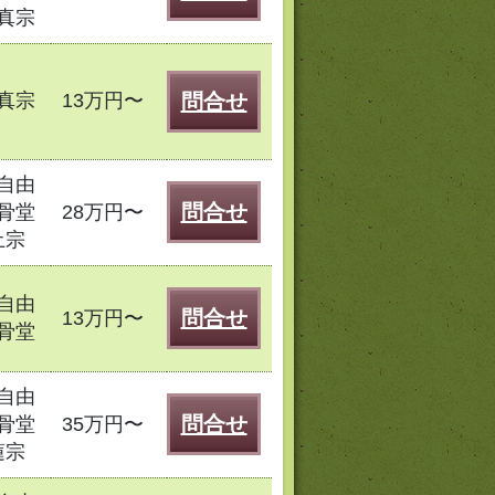
真宗
真宗
13万円〜
問合せ
自由
問合せ
骨堂
28万円〜
土宗
自由
問合せ
13万円〜
骨堂
自由
問合せ
骨堂
35万円〜
蓮宗