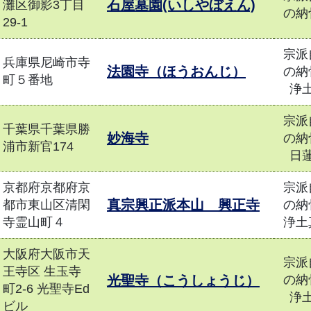
石屋墓園(いしやぼえん)
灘区御影3丁目
の納
29-1
宗派
兵庫県尼崎市寺
法園寺（ほうおんじ）
の納
町５番地
浄
宗派
千葉県千葉県勝
妙海寺
の納
浦市新官174
日
京都府京都府京
宗派
真宗興正派本山 興正寺
都市東山区清閑
の納
寺霊山町４
浄土
大阪府大阪市天
宗派
王寺区 生玉寺
光聖寺（こうしょうじ）
の納
町2-6 光聖寺Ed
浄
ビル