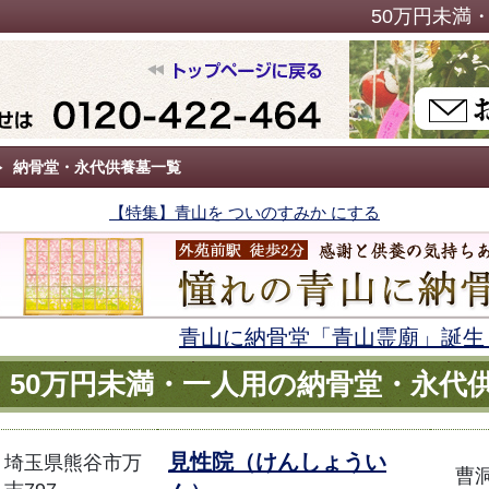
50万円未満
納骨堂・永代供養墓一覧
【特集】青山を ついのすみか にする
青山に納骨堂「青山霊廟」誕生
50万円未満・一人用の納骨堂・永代
見性院（けんしょうい
埼玉県熊谷市万
曹