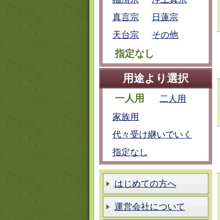
真言宗
日蓮宗
天台宗
その他
指定なし
用途より選択
一人用
二人用
家族用
代々受け継いでいく
指定なし
はじめての方へ
運営会社について