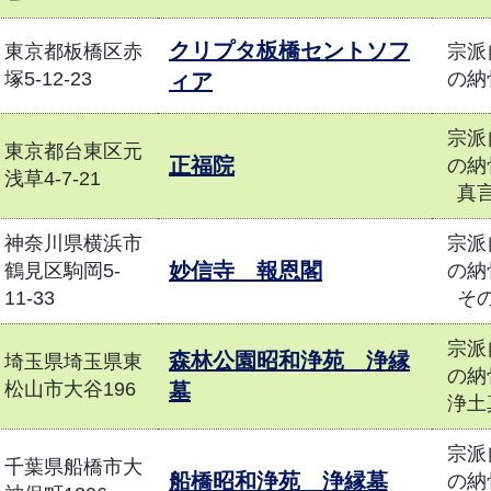
クリプタ板橋セントソフ
東京都板橋区赤
宗派
塚5-12-23
の納
ィア
宗派
東京都台東区元
正福院
の納
浅草4-7-21
真
神奈川県横浜市
宗派
妙信寺 報恩閣
鶴見区駒岡5-
の納
11-33
そ
宗派
森林公園昭和浄苑 浄縁
埼玉県埼玉県東
の納
松山市大谷196
墓
浄土
宗派
千葉県船橋市大
船橋昭和浄苑 浄縁墓
の納