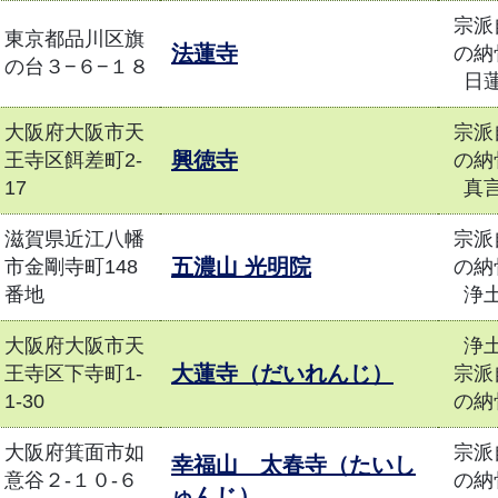
宗派
東京都品川区旗
法蓮寺
の納
の台３−６−１８
日
大阪府大阪市天
宗派
興徳寺
王寺区餌差町2-
の納
17
真
滋賀県近江八幡
宗派
五濃山 光明院
市金剛寺町148
の納
番地
浄
大阪府大阪市天
浄
大蓮寺（だいれんじ）
王寺区下寺町1-
宗派
1-30
の納
大阪府箕面市如
宗派
幸福山 太春寺（たいし
意谷２-１０-６
の納
ゅんじ）