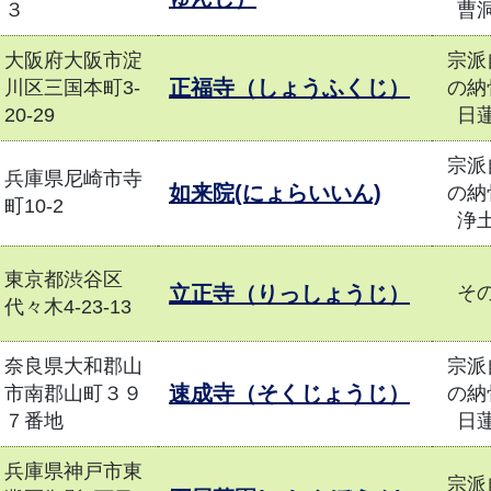
３
曹
大阪府大阪市淀
宗派
正福寺（しょうふくじ）
川区三国本町3-
の納
20-29
日
宗派
兵庫県尼崎市寺
如来院(にょらいいん)
の納
町10-2
浄
東京都渋谷区
立正寺（りっしょうじ）
そ
代々木4-23-13
奈良県大和郡山
宗派
速成寺（そくじょうじ）
市南郡山町３９
の納
７番地
日
兵庫県神戸市東
宗派